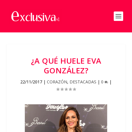
¿A QUÉ HUELE EVA
GONZÁLEZ?
22/11/2017
|
CORAZÓN
,
DESTACADAS
|
0
|