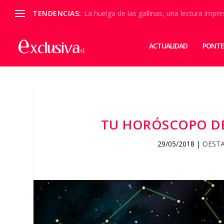
TENDENCIAS:
La huelga de las gallinas, una lectura impre
ACTUALIDAD
PONTE
TU HORÓSCOPO DEL
29/05/2018
|
DEST