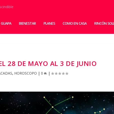
scindible
 GUAPA
BIENESTAR
PLANES
COMO EN CASA
RINCÓN SOL
 28 DE MAYO AL 3 DE JUNIO
ACADAS
,
HOROSCOPO
|
0
|