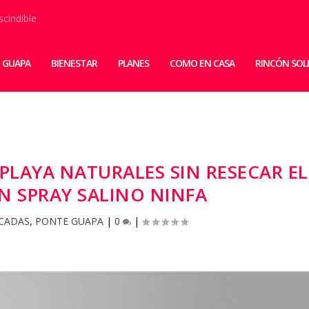
scindible
 GUAPA
BIENESTAR
PLANES
COMO EN CASA
RINCÓN SOL
PLAYA NATURALES SIN RESECAR EL
N SPRAY SALINO NINFA
CADAS
,
PONTE GUAPA
|
0
|