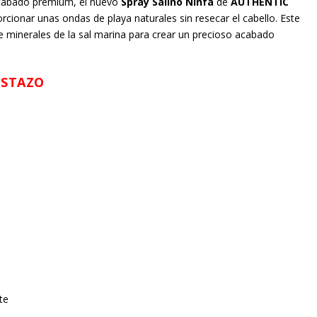
 acabado premium, el nuevo
Spray Salino Ninfa
de
AUTHENTIC
cionar unas ondas de playa naturales sin resecar el cabello. Este
ne minerales de la sal marina para crear un precioso acabado
VISTAZO
so
nte