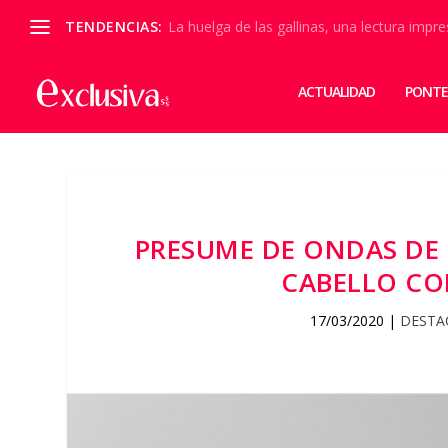
TENDENCIAS:
La huelga de las gallinas, una lectura impre
ACTUALIDAD
PONTE
PRESUME DE ONDAS DE 
CABELLO CO
17/03/2020
|
DESTA