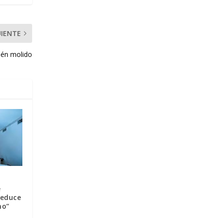
UIENTE
cién molido
e
reduce
no”