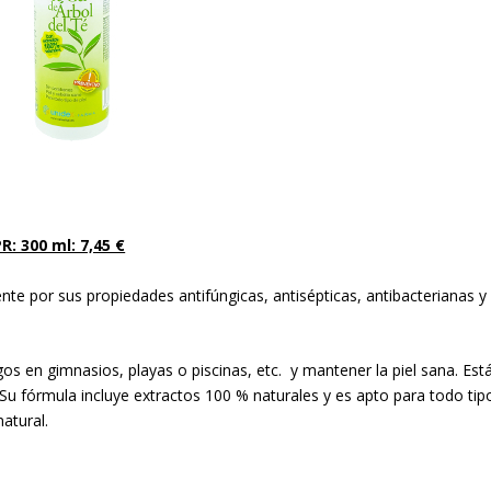
R: 300 ml: 7,45 €
ente por sus propiedades antifúngicas, antisépticas, antibacterianas y
s en gimnasios, playas o piscinas, etc. y mantener la piel sana. Est
. Su fórmula incluye extractos 100 % naturales y es apto para todo tip
atural.