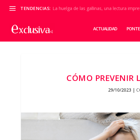
TENDENCIAS:
La huelga de las gallinas, una lectura impre
ACTUALIDAD
PONTE
CÓMO PREVENIR L
29/10/2023
|
C