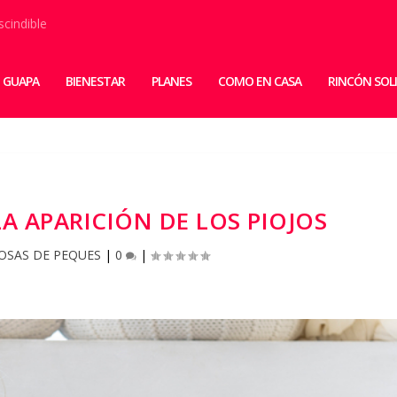
scindible
 GUAPA
BIENESTAR
PLANES
COMO EN CASA
RINCÓN SOL
A APARICIÓN DE LOS PIOJOS
OSAS DE PEQUES
|
0
|