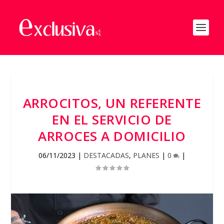
ARROCITOS, UN REFERENTE
EN EL SERVICIO DE
ARROCES A DOMICILIO
06/11/2023
|
DESTACADAS
,
PLANES
|
0
|