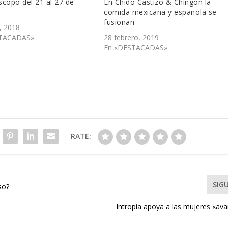
copo del 21 al 27 de
En Chido Castizo & Chingón la
comida mexicana y española se
fusionan
, 2018
TACADAS»
28 febrero, 2019
En «DESTACADAS»
RATE:
SIG
so?
Intropia apoya a las mujeres «av