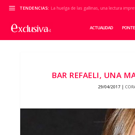
TENDENCIAS:
La huelga de las gallinas, una lectura impre
ACTUALIDAD
PONTE
BAR REFAELI, UNA M
29/04/2017
|
COR