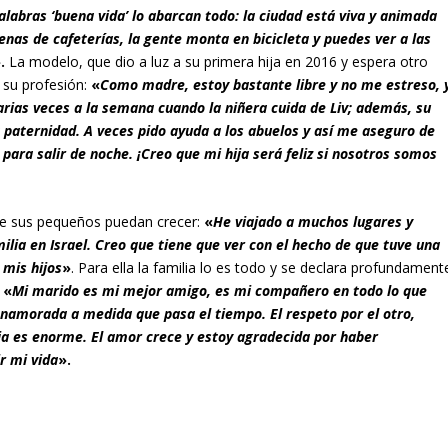
alabras ‘buena vida’ lo abarcan todo: la ciudad está viva y animada
llenas de cafeterías, la gente monta en bicicleta y puedes ver a las
.
La modelo, que dio a luz a su primera hija en 2016 y espera otro
 su profesión:
«
Como madre, estoy bastante libre y no me estreso
, 
arias veces a la semana cuando la niñera cuida de Liv; además, su
paternidad. A veces pido ayuda a los abuelos y así me aseguro de
ara salir de noche. ¡Creo que mi hija será feliz si noso­tros somos
de sus pequeños puedan crecer:
«
He viajado a muchos lugares y
amilia en Israel. Creo que tiene que ver con el hecho de que tuve una
 mis hijos
»
. Para ella la familia lo es todo y se declara profundament
:
«
Mi marido es mi mejor amigo, es mi compañero en todo lo que
enamorada a medida que pasa el tiempo. El respeto por el otro,
ja es enorme. El amor crece y estoy agradecida por haber
r mi vida
».