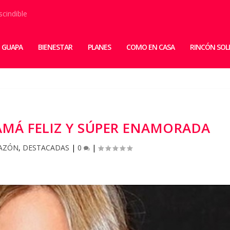
scindible
 GUAPA
BIENESTAR
PLANES
COMO EN CASA
RINCÓN SOL
AMÁ FELIZ Y SÚPER ENAMORADA
AZÓN
,
DESTACADAS
|
0
|