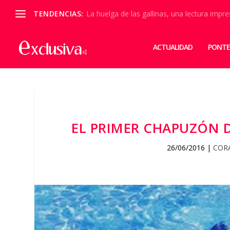
TENDENCIAS:
La huelga de las gallinas, una lectura impre
ACTUALIDAD
PONTE
EL PRIMER CHAPUZÓN D
26/06/2016
|
COR