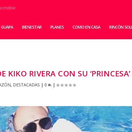
scindible
 GUAPA
BIENESTAR
PLANES
COMO EN CASA
RINCÓN SOL
E KIKO RIVERA CON SU ‘PRINCESA’
AZÓN
,
DESTACADAS
|
0
|