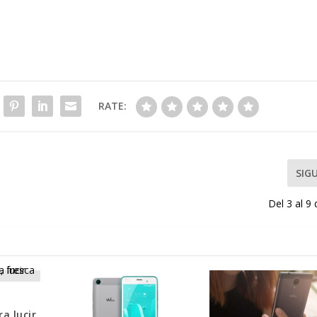
RATE:
SIG
Del 3 al 9
a lucir