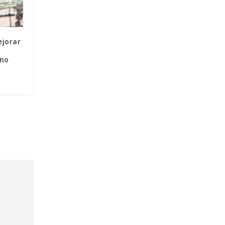
ejorar
u
ano