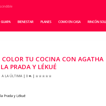
scindible
 GUAPA
BIENESTAR
PLANES
COMO EN CASA
RINCÓN SOL
DE COLOR TU COCINA CON AGATHA
 LA PRADA Y LÉKUÉ
|
A LA ÚLTIMA
|
0
|