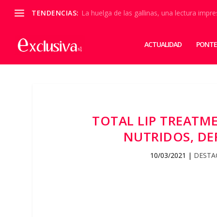
TENDENCIAS:
La huelga de las gallinas, una lectura impre
ACTUALIDAD
PONTE
TOTAL LIP TREATME
NUTRIDOS, DE
10/03/2021
|
DESTA