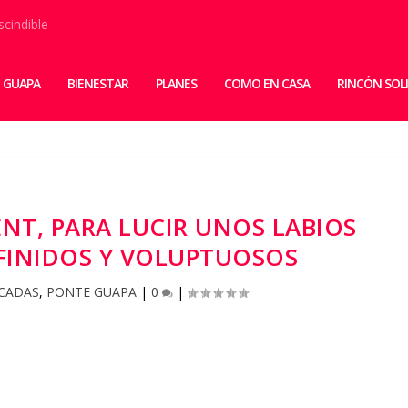
scindible
 GUAPA
BIENESTAR
PLANES
COMO EN CASA
RINCÓN SOL
NT, PARA LUCIR UNOS LABIOS
FINIDOS Y VOLUPTUOSOS
CADAS
,
PONTE GUAPA
|
0
|