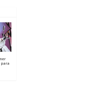
mer
 para